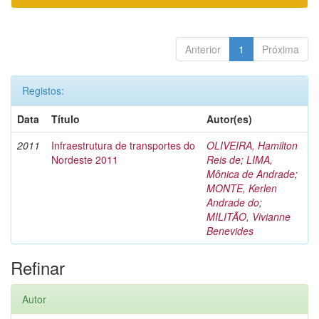
Anterior
1
Próxima
Registos:
Data
Título
Autor(es)
2011
Infraestrutura de transportes do
OLIVEIRA, Hamilton
Nordeste 2011
Reis de
;
LIMA,
Mônica de Andrade
;
MONTE, Kerlen
Andrade do
;
MILITÃO, Vivianne
Benevides
Refinar
Autor