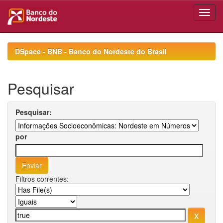
Skip
navigation
DSpace - BNB - Banco do Nordeste do Brasil
Pesquisar
Pesquisar:
por
Filtros correntes: