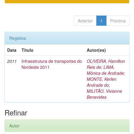
Anterior
1
Próxima
Registos:
Data
Título
Autor(es)
2011
Infraestrutura de transportes do
OLIVEIRA, Hamilton
Nordeste 2011
Reis de
;
LIMA,
Mônica de Andrade
;
MONTE, Kerlen
Andrade do
;
MILITÃO, Vivianne
Benevides
Refinar
Autor