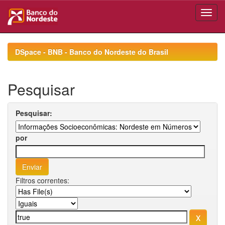
Skip
navigation
DSpace - BNB - Banco do Nordeste do Brasil
Pesquisar
Pesquisar:
por
Filtros correntes: