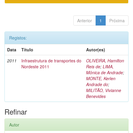
Anterior
1
Próxima
Registos:
Data
Título
Autor(es)
2011
Infraestrutura de transportes do
OLIVEIRA, Hamilton
Nordeste 2011
Reis de
;
LIMA,
Mônica de Andrade
;
MONTE, Kerlen
Andrade do
;
MILITÃO, Vivianne
Benevides
Refinar
Autor