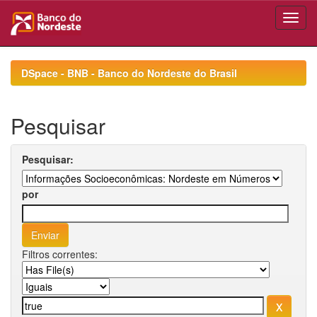
Skip
navigation
DSpace - BNB - Banco do Nordeste do Brasil
Pesquisar
Pesquisar:
por
Filtros correntes: