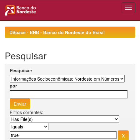
Skip
navigation
DSpace - BNB - Banco do Nordeste do Brasil
Pesquisar
Pesquisar:
por
Filtros correntes: