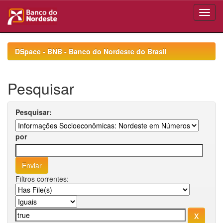
Skip
navigation
DSpace - BNB - Banco do Nordeste do Brasil
Pesquisar
Pesquisar:
por
Filtros correntes: