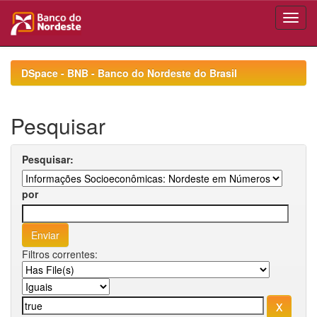
Skip
navigation
DSpace - BNB - Banco do Nordeste do Brasil
Pesquisar
Pesquisar:
por
Filtros correntes: