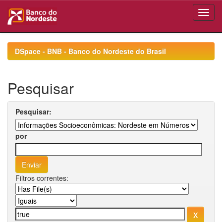
Skip
navigation
DSpace - BNB - Banco do Nordeste do Brasil
Pesquisar
Pesquisar:
por
Filtros correntes: