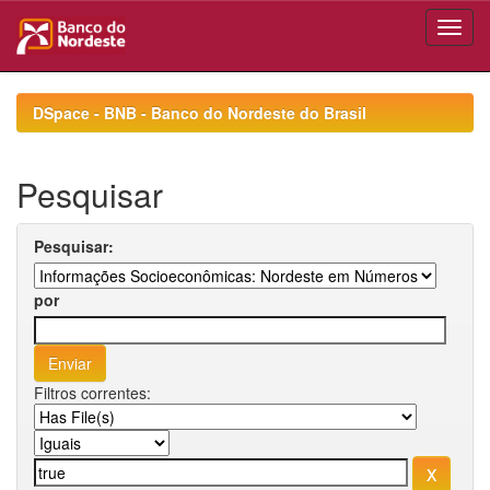
Skip
navigation
DSpace - BNB - Banco do Nordeste do Brasil
Pesquisar
Pesquisar:
por
Filtros correntes: