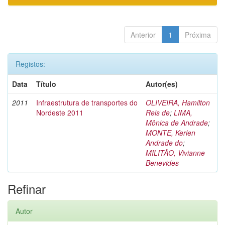
Anterior
1
Próxima
Registos:
Data
Título
Autor(es)
2011
Infraestrutura de transportes do
OLIVEIRA, Hamilton
Nordeste 2011
Reis de
;
LIMA,
Mônica de Andrade
;
MONTE, Kerlen
Andrade do
;
MILITÃO, Vivianne
Benevides
Refinar
Autor