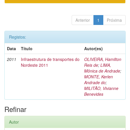
Anterior
1
Próxima
Registos:
Data
Título
Autor(es)
2011
Infraestrutura de transportes do
OLIVEIRA, Hamilton
Nordeste 2011
Reis de
;
LIMA,
Mônica de Andrade
;
MONTE, Kerlen
Andrade do
;
MILITÃO, Vivianne
Benevides
Refinar
Autor