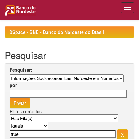
Skip
navigation
DSpace - BNB - Banco do Nordeste do Brasil
Pesquisar
Pesquisar:
por
Filtros correntes: