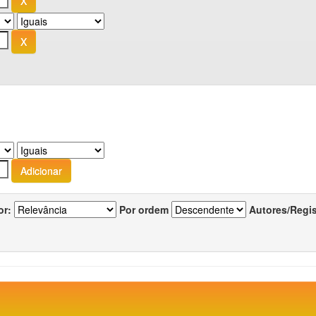
or:
Por ordem
Autores/Regi