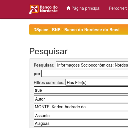
Página principal
Percorrer
Skip
navigation
DSpace - BNB - Banco do Nordeste do Brasil
Pesquisar
Pesquisar:
por
Filtros correntes: