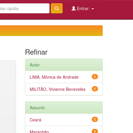
Entrar:
Refinar
Autor
LIMA, Mônica de Andrade
1
MILITÃO, Vivianne Benevides
1
Assunto
Ceará
1
Maranhão
1