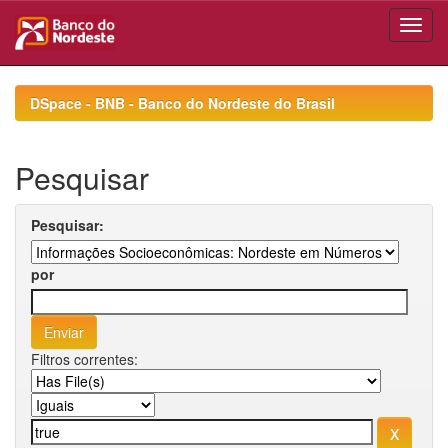
Skip
navigation
DSpace - BNB - Banco do Nordeste do Brasil
Pesquisar
Pesquisar:
por
Filtros correntes: