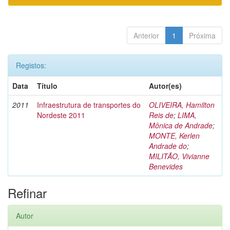
Anterior
1
Próxima
Registos:
Data
Título
Autor(es)
2011
Infraestrutura de transportes do
OLIVEIRA, Hamilton
Nordeste 2011
Reis de
;
LIMA,
Mônica de Andrade
;
MONTE, Kerlen
Andrade do
;
MILITÃO, Vivianne
Benevides
Refinar
Autor