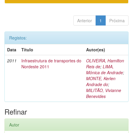
Anterior
1
Próxima
Registos:
Data
Título
Autor(es)
2011
Infraestrutura de transportes do
OLIVEIRA, Hamilton
Nordeste 2011
Reis de
;
LIMA,
Mônica de Andrade
;
MONTE, Kerlen
Andrade do
;
MILITÃO, Vivianne
Benevides
Refinar
Autor