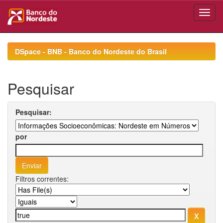
Skip
navigation
DSpace - BNB - Banco do Nordeste do Brasil
Pesquisar
Pesquisar:
por
Filtros correntes: