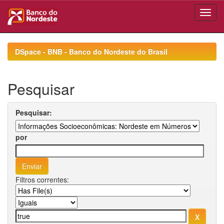
Skip
navigation
DSpace - BNB - Banco do Nordeste do Brasil
Pesquisar
Pesquisar:
por
Filtros correntes: