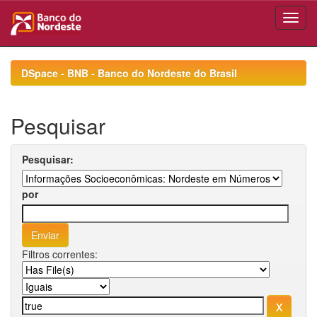
Skip
navigation
DSpace - BNB - Banco do Nordeste do Brasil
Pesquisar
Pesquisar:
por
Filtros correntes: