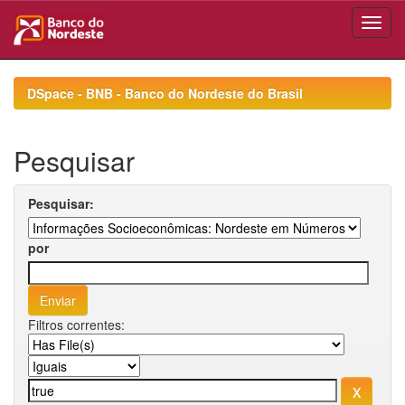
Skip
navigation
DSpace - BNB - Banco do Nordeste do Brasil
Pesquisar
Pesquisar:
por
Filtros correntes: