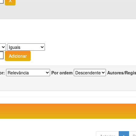
or:
Por ordem
Autores/Regi