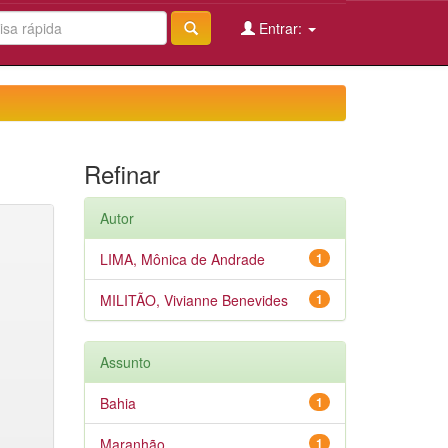
Entrar:
Refinar
Autor
LIMA, Mônica de Andrade
1
MILITÃO, Vivianne Benevides
1
Assunto
Bahia
1
Maranhão
1