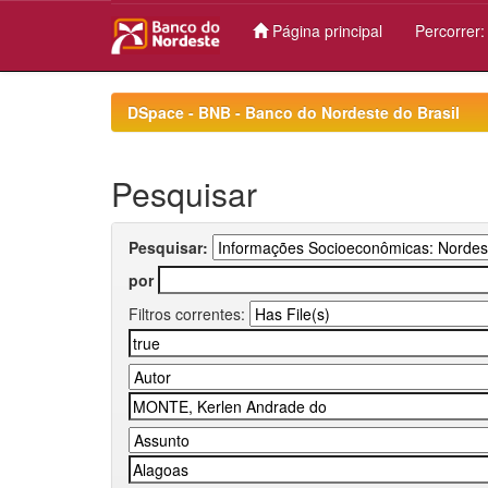
Página principal
Percorrer
Skip
navigation
DSpace - BNB - Banco do Nordeste do Brasil
Pesquisar
Pesquisar:
por
Filtros correntes: