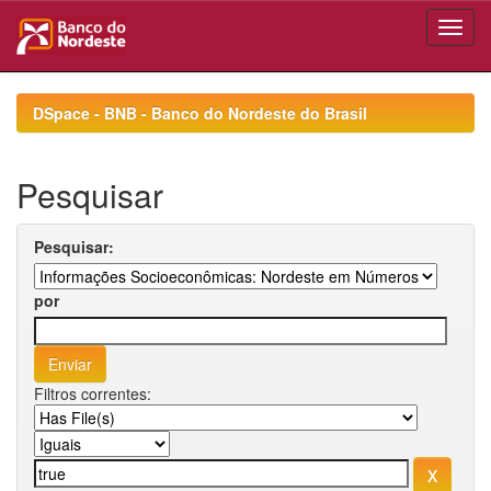
Skip
navigation
DSpace - BNB - Banco do Nordeste do Brasil
Pesquisar
Pesquisar:
por
Filtros correntes: