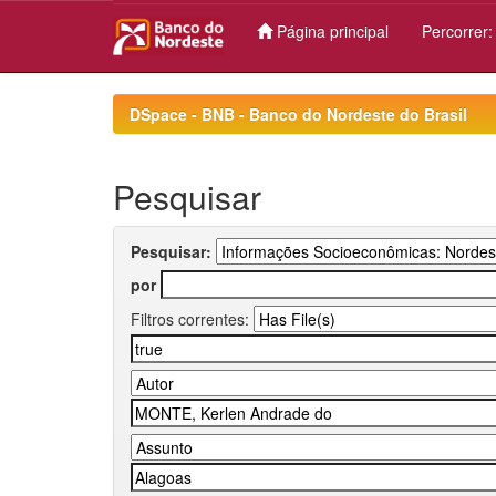
Página principal
Percorrer
Skip
navigation
DSpace - BNB - Banco do Nordeste do Brasil
Pesquisar
Pesquisar:
por
Filtros correntes: