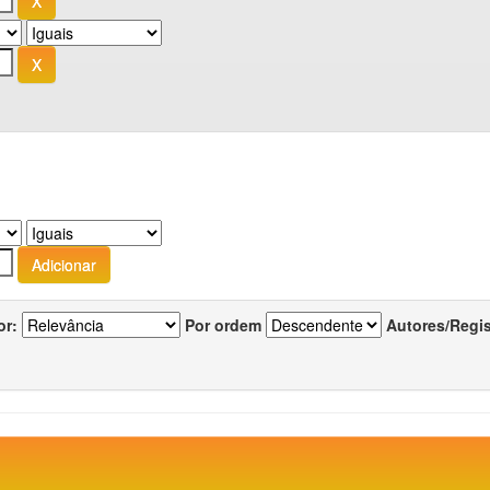
or:
Por ordem
Autores/Regi