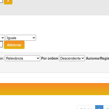
or:
Por ordem
Autores/Regi