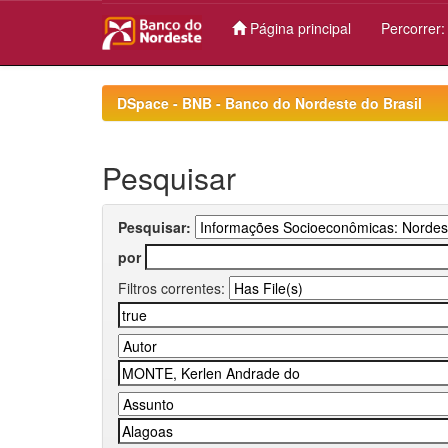
Página principal
Percorrer
Skip
navigation
DSpace - BNB - Banco do Nordeste do Brasil
Pesquisar
Pesquisar:
por
Filtros correntes: