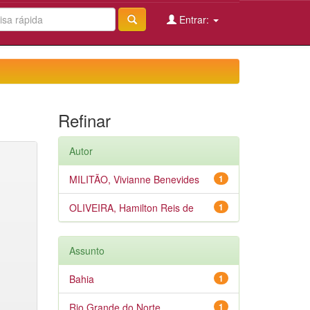
Entrar:
Refinar
Autor
MILITÃO, Vivianne Benevides
1
OLIVEIRA, Hamilton Reis de
1
Assunto
Bahia
1
Rio Grande do Norte
1