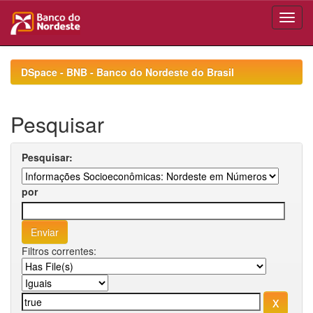
Skip
navigation
DSpace - BNB - Banco do Nordeste do Brasil
Pesquisar
Pesquisar:
por
Filtros correntes: