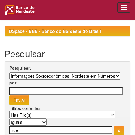
Skip
navigation
DSpace - BNB - Banco do Nordeste do Brasil
Pesquisar
Pesquisar:
por
Filtros correntes: