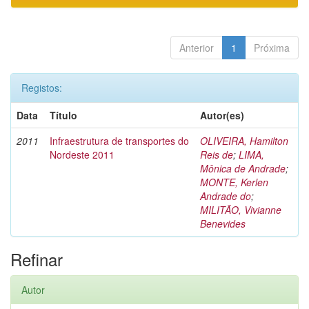
Anterior
1
Próxima
Registos:
Data
Título
Autor(es)
2011
Infraestrutura de transportes do
OLIVEIRA, Hamilton
Nordeste 2011
Reis de
;
LIMA,
Mônica de Andrade
;
MONTE, Kerlen
Andrade do
;
MILITÃO, Vivianne
Benevides
Refinar
Autor