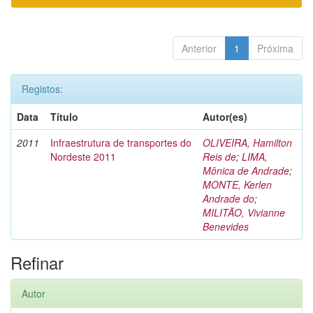
Anterior
1
Próxima
Registos:
Data
Título
Autor(es)
2011
Infraestrutura de transportes do
OLIVEIRA, Hamilton
Nordeste 2011
Reis de
;
LIMA,
Mônica de Andrade
;
MONTE, Kerlen
Andrade do
;
MILITÃO, Vivianne
Benevides
Refinar
Autor