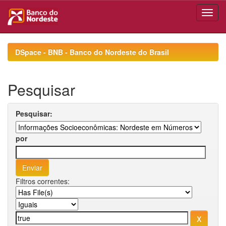
Skip
navigation
DSpace - BNB - Banco do Nordeste do Brasil
Pesquisar
Pesquisar:
por
Filtros correntes: