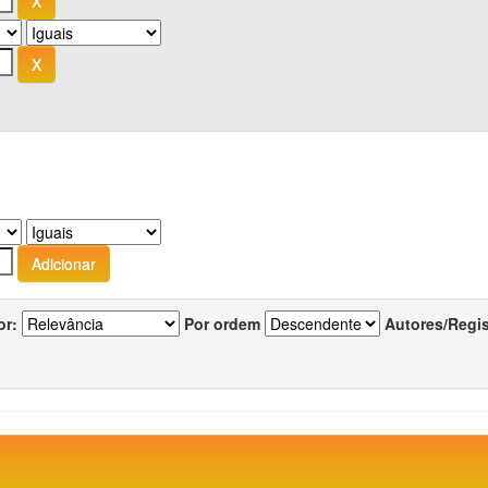
or:
Por ordem
Autores/Regi