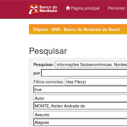
Página principal
Percorrer
Skip
navigation
DSpace - BNB - Banco do Nordeste do Brasil
Pesquisar
Pesquisar:
por
Filtros correntes: