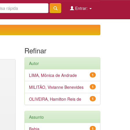
Entrar:
Refinar
Autor
LIMA, Mônica de Andrade
1
MILITÃO, Vivianne Benevides
1
OLIVEIRA, Hamilton Reis de
1
Assunto
Bahia
1