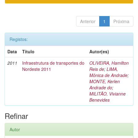
Anterior
1
Próxima
Registos:
Data
Título
Autor(es)
2011
Infraestrutura de transportes do
OLIVEIRA, Hamilton
Nordeste 2011
Reis de
;
LIMA,
Mônica de Andrade
;
MONTE, Kerlen
Andrade do
;
MILITÃO, Vivianne
Benevides
Refinar
Autor