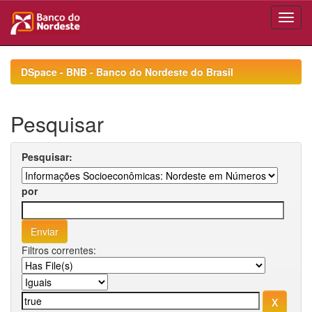
Skip
navigation
DSpace - BNB - Banco do Nordeste do Brasil
Pesquisar
Pesquisar:
por
Filtros correntes: