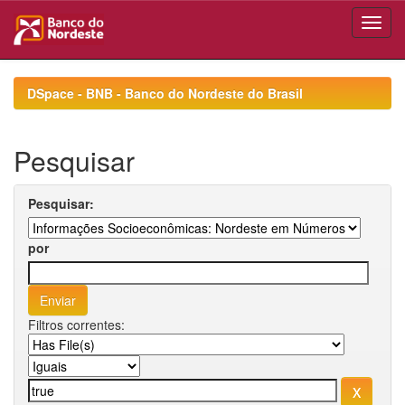
Skip
navigation
DSpace - BNB - Banco do Nordeste do Brasil
Pesquisar
Pesquisar:
por
Filtros correntes: