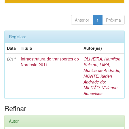
Anterior
1
Próxima
Registos:
Data
Título
Autor(es)
2011
Infraestrutura de transportes do
OLIVEIRA, Hamilton
Nordeste 2011
Reis de
;
LIMA,
Mônica de Andrade
;
MONTE, Kerlen
Andrade do
;
MILITÃO, Vivianne
Benevides
Refinar
Autor