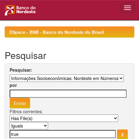
Skip
navigation
DSpace - BNB - Banco do Nordeste do Brasil
Pesquisar
Pesquisar:
por
Filtros correntes: