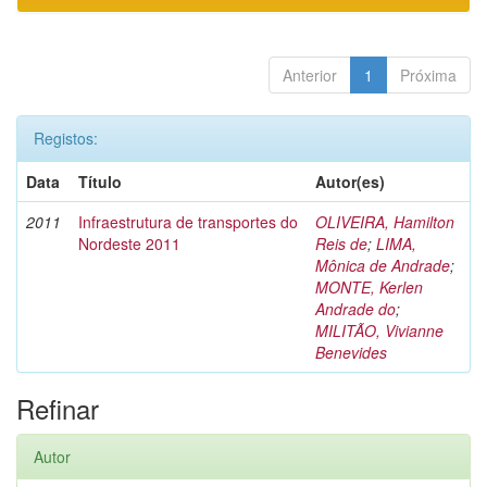
Anterior
1
Próxima
Registos:
Data
Título
Autor(es)
2011
Infraestrutura de transportes do
OLIVEIRA, Hamilton
Nordeste 2011
Reis de
;
LIMA,
Mônica de Andrade
;
MONTE, Kerlen
Andrade do
;
MILITÃO, Vivianne
Benevides
Refinar
Autor