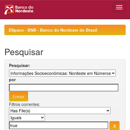
Skip
navigation
DSpace - BNB - Banco do Nordeste do Brasil
Pesquisar
Pesquisar:
por
Filtros correntes: