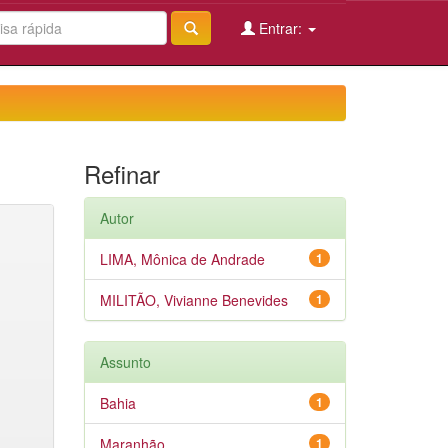
Entrar:
Refinar
Autor
LIMA, Mônica de Andrade
1
MILITÃO, Vivianne Benevides
1
Assunto
Bahia
1
Maranhão
1