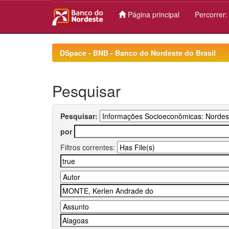
Página principal
Percorrer
Skip
navigation
DSpace - BNB - Banco do Nordeste do Brasil
Pesquisar
Pesquisar:
por
Filtros correntes: