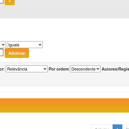
or:
Por ordem
Autores/Regi