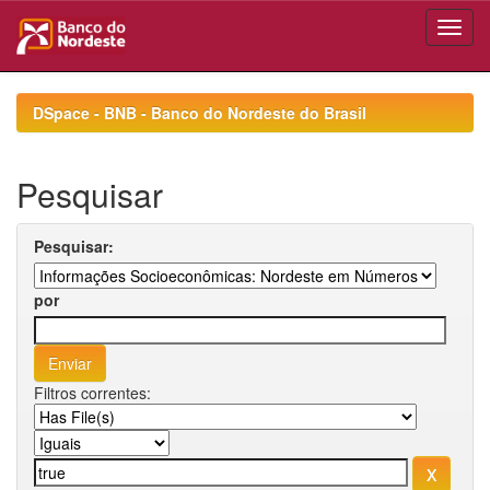
Skip
navigation
DSpace - BNB - Banco do Nordeste do Brasil
Pesquisar
Pesquisar:
por
Filtros correntes: