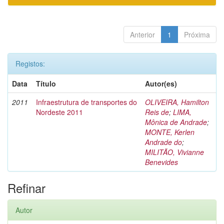
Anterior
1
Próxima
Registos:
Data
Título
Autor(es)
2011
Infraestrutura de transportes do
OLIVEIRA, Hamilton
Nordeste 2011
Reis de
;
LIMA,
Mônica de Andrade
;
MONTE, Kerlen
Andrade do
;
MILITÃO, Vivianne
Benevides
Refinar
Autor