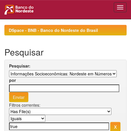
Skip
navigation
DSpace - BNB - Banco do Nordeste do Brasil
Pesquisar
Pesquisar:
por
Filtros correntes: