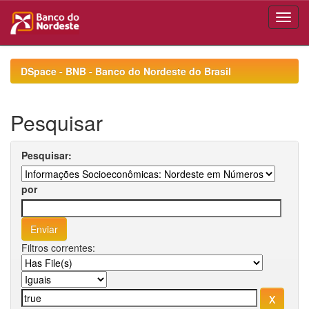
Skip
navigation
DSpace - BNB - Banco do Nordeste do Brasil
Pesquisar
Pesquisar:
por
Filtros correntes: