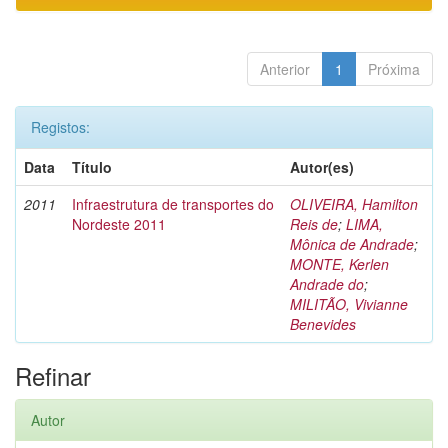
Anterior
1
Próxima
Registos:
Data
Título
Autor(es)
2011
Infraestrutura de transportes do
OLIVEIRA, Hamilton
Nordeste 2011
Reis de
;
LIMA,
Mônica de Andrade
;
MONTE, Kerlen
Andrade do
;
MILITÃO, Vivianne
Benevides
Refinar
Autor