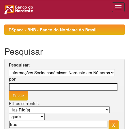
Skip
navigation
DSpace - BNB - Banco do Nordeste do Brasil
Pesquisar
Pesquisar:
por
Filtros correntes: