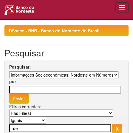
Skip
navigation
DSpace - BNB - Banco do Nordeste do Brasil
Pesquisar
Pesquisar:
por
Filtros correntes: