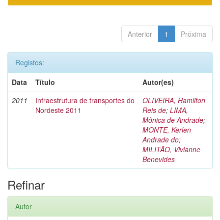
Anterior
1
Próxima
Registos:
Data
Título
Autor(es)
2011
Infraestrutura de transportes do
OLIVEIRA, Hamilton
Nordeste 2011
Reis de
;
LIMA,
Mônica de Andrade
;
MONTE, Kerlen
Andrade do
;
MILITÃO, Vivianne
Benevides
Refinar
Autor