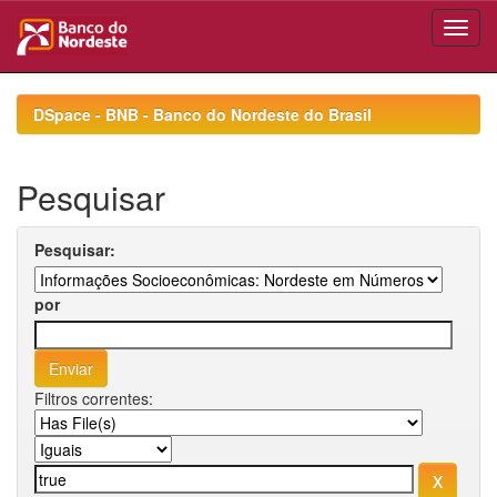
Skip
navigation
DSpace - BNB - Banco do Nordeste do Brasil
Pesquisar
Pesquisar:
por
Filtros correntes: