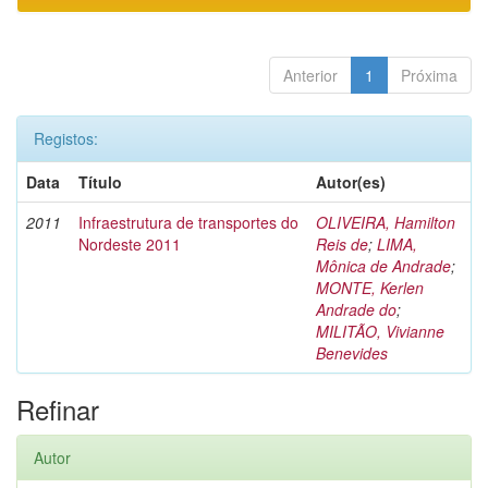
Anterior
1
Próxima
Registos:
Data
Título
Autor(es)
2011
Infraestrutura de transportes do
OLIVEIRA, Hamilton
Nordeste 2011
Reis de
;
LIMA,
Mônica de Andrade
;
MONTE, Kerlen
Andrade do
;
MILITÃO, Vivianne
Benevides
Refinar
Autor