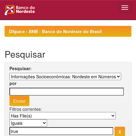
Skip
navigation
DSpace - BNB - Banco do Nordeste do Brasil
Pesquisar
Pesquisar:
por
Filtros correntes: