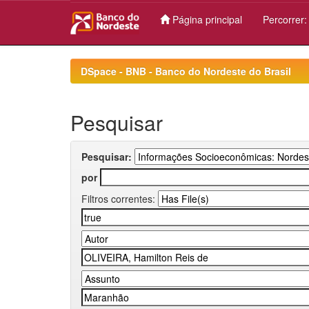
Página principal
Percorrer
Skip
navigation
DSpace - BNB - Banco do Nordeste do Brasil
Pesquisar
Pesquisar:
por
Filtros correntes: