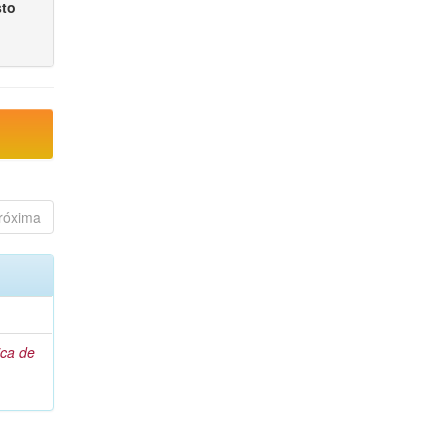
sto
róxima
ca de