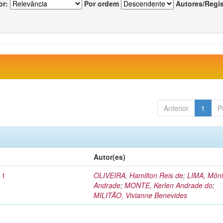
or:
Por ordem
Autores/Regi
Anterior
1
P
Autor(es)
11
OLIVEIRA, Hamilton Reis de
;
LIMA, Môni
Andrade
;
MONTE, Kerlen Andrade do
;
MILITÃO, Vivianne Benevides