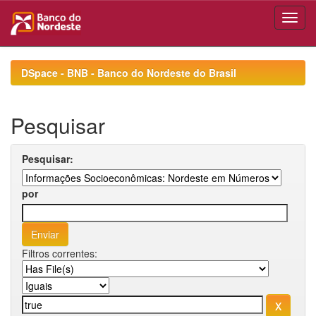
Skip
navigation
DSpace - BNB - Banco do Nordeste do Brasil
Pesquisar
Pesquisar:
por
Filtros correntes: