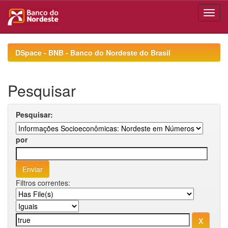
Skip
navigation
DSpace - BNB - Banco do Nordeste do Brasil
Pesquisar
Pesquisar:
por
Filtros correntes: