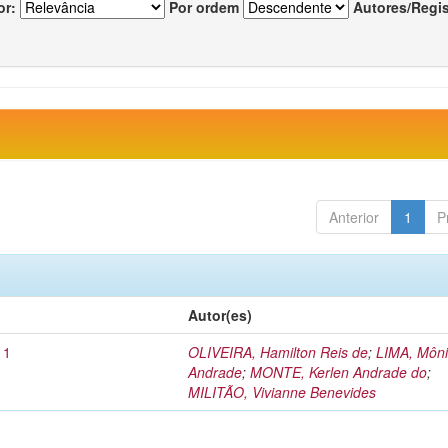
or:
Por ordem
Autores/Regi
Anterior
1
P
Autor(es)
11
OLIVEIRA, Hamilton Reis de
;
LIMA, Môni
Andrade
;
MONTE, Kerlen Andrade do
;
MILITÃO, Vivianne Benevides