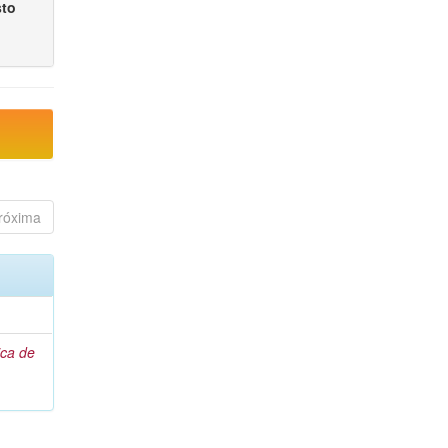
sto
róxima
ca de