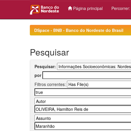
Página principal
Percorrer
Skip
navigation
DSpace - BNB - Banco do Nordeste do Brasil
Pesquisar
Pesquisar:
por
Filtros correntes: