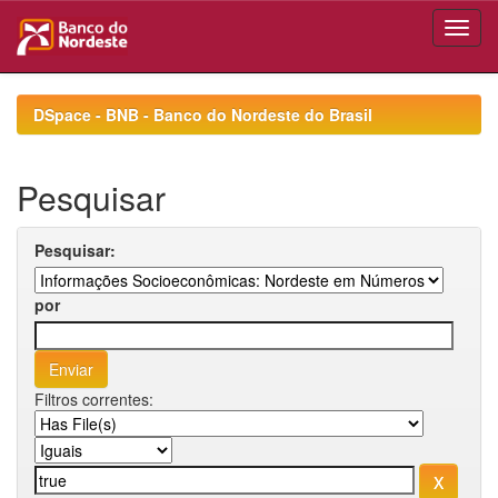
Skip
navigation
DSpace - BNB - Banco do Nordeste do Brasil
Pesquisar
Pesquisar:
por
Filtros correntes: