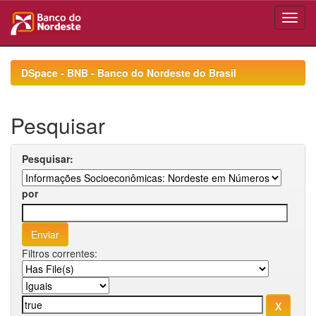
Skip
navigation
DSpace - BNB - Banco do Nordeste do Brasil
Pesquisar
Pesquisar:
por
Filtros correntes: