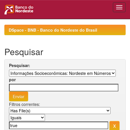
Skip
navigation
DSpace - BNB - Banco do Nordeste do Brasil
Pesquisar
Pesquisar:
por
Filtros correntes: