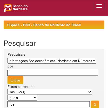
Skip
navigation
DSpace - BNB - Banco do Nordeste do Brasil
Pesquisar
Pesquisar:
por
Filtros correntes: