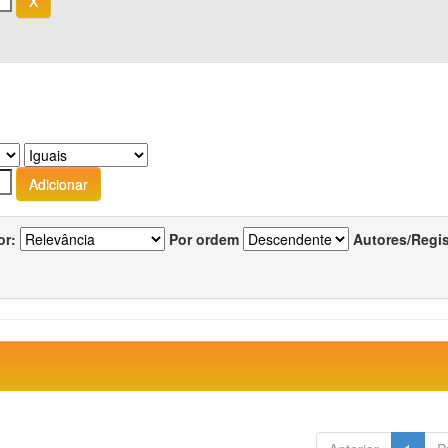
or:
Por ordem
Autores/Regi