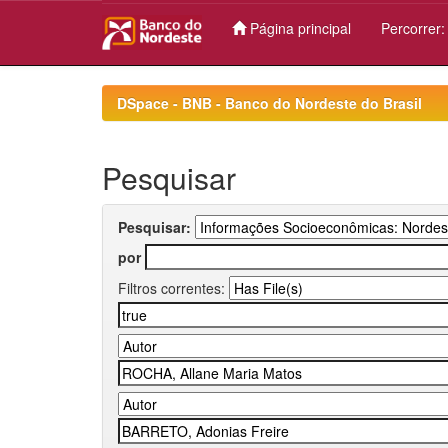
Página principal
Percorrer
Skip
navigation
DSpace - BNB - Banco do Nordeste do Brasil
Pesquisar
Pesquisar:
por
Filtros correntes: