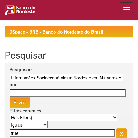
Skip
navigation
DSpace - BNB - Banco do Nordeste do Brasil
Pesquisar
Pesquisar:
por
Filtros correntes: