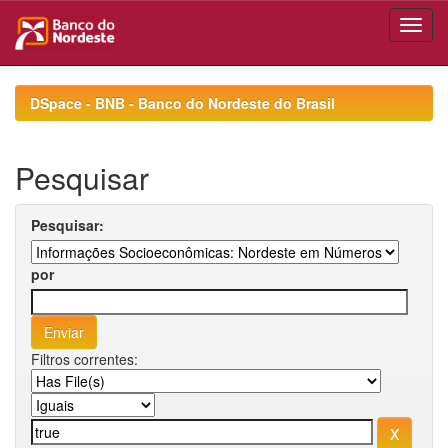
Skip
navigation
DSpace - BNB - Banco do Nordeste do Brasil
Pesquisar
Pesquisar:
por
Filtros correntes: