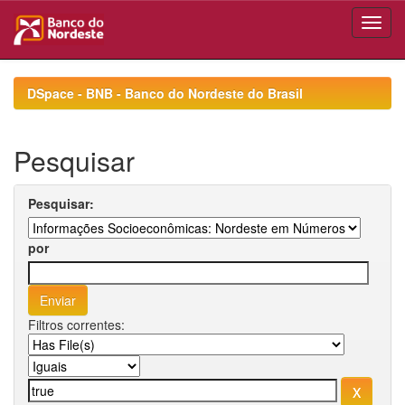
Skip
navigation
DSpace - BNB - Banco do Nordeste do Brasil
Pesquisar
Pesquisar:
por
Filtros correntes: