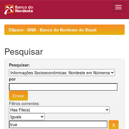
Skip
navigation
DSpace - BNB - Banco do Nordeste do Brasil
Pesquisar
Pesquisar:
por
Filtros correntes: