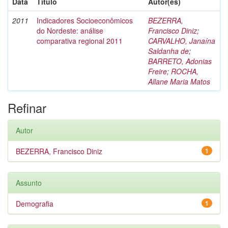
Data
Título
Autor(es)
2011
Indicadores Socioeconômicos
BEZERRA,
do Nordeste: análise
Francisco Diniz
;
comparativa regional 2011
CARVALHO, Janaína
Saldanha de
;
BARRETO, Adonias
Freire
;
ROCHA,
Allane Maria Matos
Refinar
Autor
BEZERRA, Francisco Diniz
1
Assunto
Demografia
1