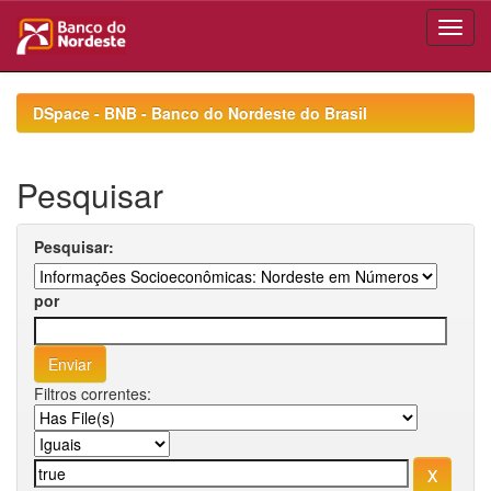
Skip
navigation
DSpace - BNB - Banco do Nordeste do Brasil
Pesquisar
Pesquisar:
por
Filtros correntes: