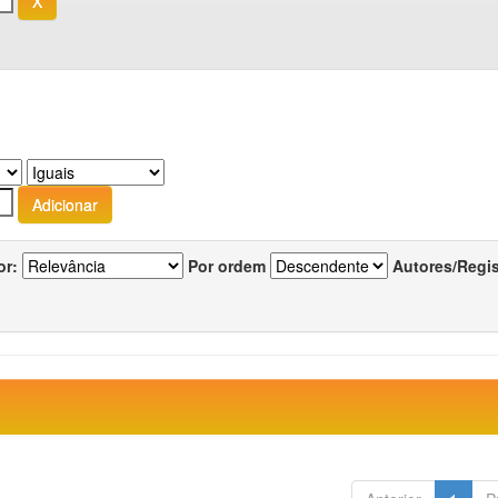
or:
Por ordem
Autores/Regi