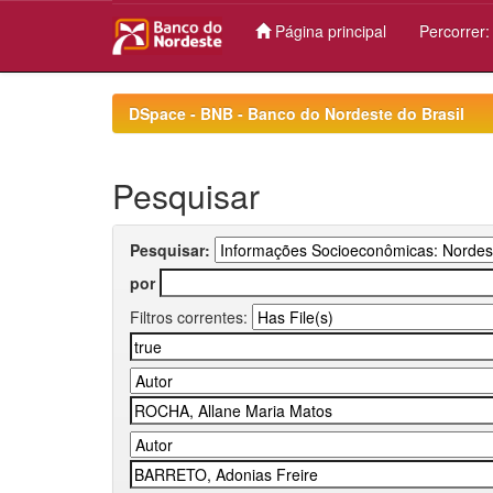
Página principal
Percorrer
Skip
navigation
DSpace - BNB - Banco do Nordeste do Brasil
Pesquisar
Pesquisar:
por
Filtros correntes: